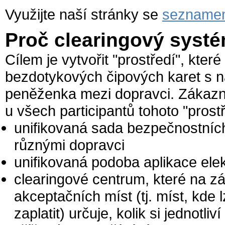
Využijte naší stránky se
sezname
Proč clearingový sy
Cílem je vytvořit "prostředí", kte
bezdotykových čipových karet s n
peněženka mezi dopravci. Zákazní
u všech participantů tohoto "prostř
unifikovaná sada bezpečnostních
různými dopravci
unifikovaná podoba aplikace ele
clearingové centrum, které na zá
akceptačních míst (tj. míst, kde 
zaplatit) určuje, kolik si jednotli