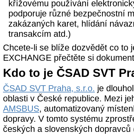
křížovému používání elektronic
podporuje různé bezpečnostní 
zakázaných karet, hlídání návaz
transakcím atd.)
Chcete-li se blíže dozvědět co t
EXCHANGE přečtěte si dokumen
Kdo to je ČSAD SVT Pra
ČSAD SVT Praha, s.r.o.
je dlouho
oblasti v České republice. Mezi j
AMSBUS
, automatizovaný míste
dopravy. V tomto systému zprost
českých a slovenských dopravců (