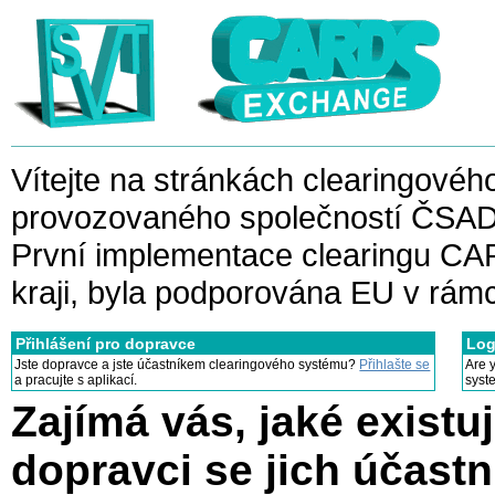
Vítejte na stránkách clearing
provozovaného společností ČSAD 
První implementace clearingu CA
kraji, byla podporována EU v r
Přihlášení pro dopravce
Log
Jste dopravce a jste účastníkem clearingového systému?
Přihlašte se
Are 
a pracujte s aplikací.
sys
Zajímá vás, jaké existuj
dopravci se jich účastn