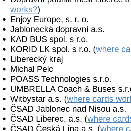
works?
)
Enjoy Europe, s. r. o.
Jablonecká dopravní a.s.
KAD BUS spol. s r.o.
KORID LK spol. s r.o. (
where ca
Liberecký kraj
Michal Pelc
POASS Technologies s.r.o.
UMBRELLA Coach & Buses s.r.
Witbystar a.s. (
where cards wor
ČSAD Jablonec nad Nisou a.s.
ČSAD Liberec, a.s. (
where card
ČSAD Česká Lípa a.s. (
where c