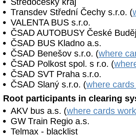
Středočeský kraj
Transdev Střední Čechy s.r.o. (
VALENTA BUS s.r.o.
ČSAD AUTOBUSY České Budějo
ČSAD BUS Kladno a.s.
ČSAD Benešov s.r.o. (
where ca
ČSAD Polkost spol. s r.o. (
wher
ČSAD SVT Praha s.r.o.
ČSAD Slaný s.r.o. (
where cards
Root participants in clearing s
AKV bus a.s. (
where cards wor
GW Train Regio a.s.
Telmax - blacklist