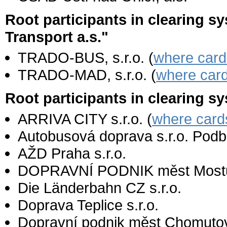
Root participants in clearing 
Transport a.s."
TRADO-BUS, s.r.o. (
where card
TRADO-MAD, s.r.o. (
where car
Root participants in clearing 
ARRIVA CITY s.r.o. (
where card
Autobusová doprava s.r.o. Pod
AŽD Praha s.r.o.
DOPRAVNÍ PODNIK měst Mostu a 
Die Länderbahn CZ s.r.o.
Doprava Teplice s.r.o.
Dopravní podnik měst Chomutova