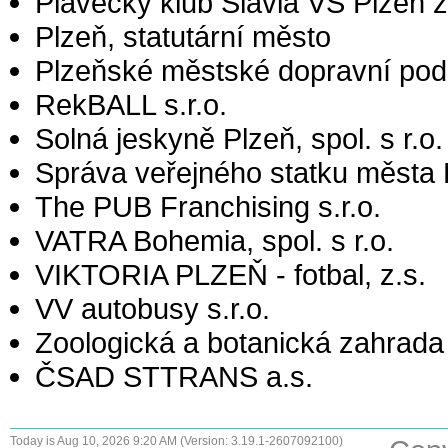
Plavecký klub Slávia VŠ Plzeň z
Plzeň, statutární město
Plzeňské městské dopravní podni
RekBALL s.r.o.
Solná jeskyně Plzeň, spol. s r.o.
Správa veřejného statku města 
The PUB Franchising s.r.o.
VATRA Bohemia, spol. s r.o.
VIKTORIA PLZEŇ - fotbal, z.s.
VV autobusy s.r.o.
Zoologická a botanická zahrada
ČSAD STTRANS a.s.
Today is Aug 10, 2026 9:20 AM (Version: 3.19.1-2607092100)