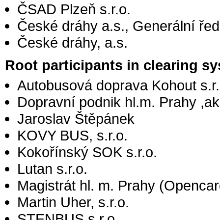
ČSAD Plzeň s.r.o.
České dráhy a.s., Generální ředit
České dráhy, a.s.
Root participants in clearing 
Autobusová doprava Kohout s.r.
Dopravní podnik hl.m. Prahy ,a
Jaroslav Štěpánek
KOVY BUS, s.r.o.
Kokořínský SOK s.r.o.
Lutan s.r.o.
Magistrát hl. m. Prahy (Opencar
Martin Uher, s.r.o.
STENBUS s.r.o.