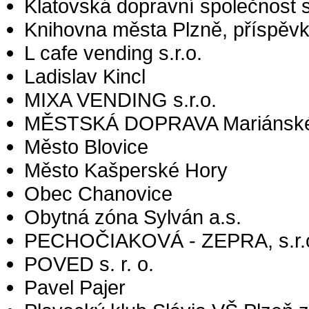
Klatovská dopravní společnost s
Knihovna města Plzně, příspěv
L cafe vending s.r.o.
Ladislav Kincl
MIXA VENDING s.r.o.
MĚSTSKÁ DOPRAVA Mariánské L
Město Blovice
Město Kašperské Hory
Obec Chanovice
Obytná zóna Sylván a.s.
PECHOČIAKOVÁ - ZEPRA, s.r.
POVED s. r. o.
Pavel Pajer