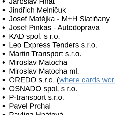
Jaroslav Hnát
Jindřich Melničuk
Josef Matějka - M+H Slatiňany
Josef Pinkas - Autodoprava
KAD spol. s r.o.
Leo Express Tenders s.r.o.
Martin Transport s.r.o.
Miroslav Matocha
Miroslav Matocha ml.
OREDO s.r.o. (
where cards wor
OSNADO spol. s r.o.
P-transport s.r.o.
Pavel Prchal
Pavlína Hnátová