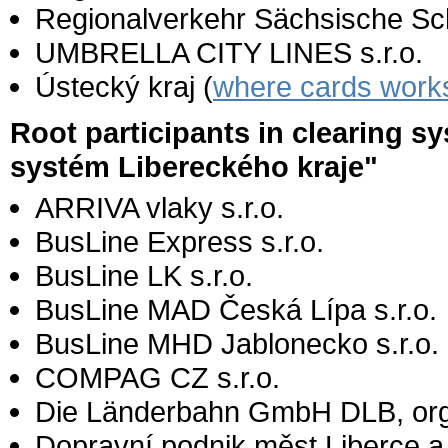
Regionalverkehr Sächsische S
UMBRELLA CITY LINES s.r.o.
Ústecký kraj (
where cards work
Root participants in clearing s
systém Libereckého kraje"
ARRIVA vlaky s.r.o.
BusLine Express s.r.o.
BusLine LK s.r.o.
BusLine MAD Česká Lípa s.r.o.
BusLine MHD Jablonecko s.r.o.
COMPAG CZ s.r.o.
Die Länderbahn GmbH DLB, org
Dopravní podnik měst Liberce a 